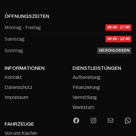
ÖFFNUNGSZEITEN
Montag - Freitag
08:00 - 17:00
Samstag
08:00 - 12:00
Sonntag
GESCHLOSSEN
INFORMATIONEN
DIENSTLEISTUNGEN
Kontakt
Aufbereitung
Datenschutz
Finanzierung
Impressum
Vermittlung
Werkstatt
Facebook
Instagram
E-Mail
W
FAHRZEUGE
Von uns Kaufen